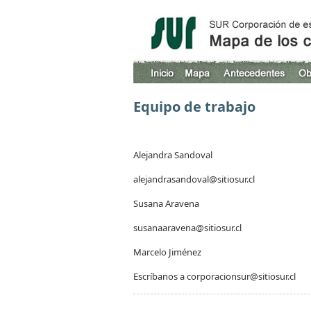
Equipo de trabajo
Alejandra Sandoval
alejandrasandoval@sitiosur.cl
Susana Aravena
susanaaravena@sitiosur.cl
Marcelo Jiménez
Escríbanos a corporacionsur@sitiosur.cl