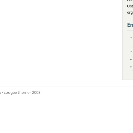
Obs
org
En
o
·
coogee theme
· 2008