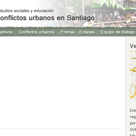
Ve
Est
reg
por
SUR
Edu